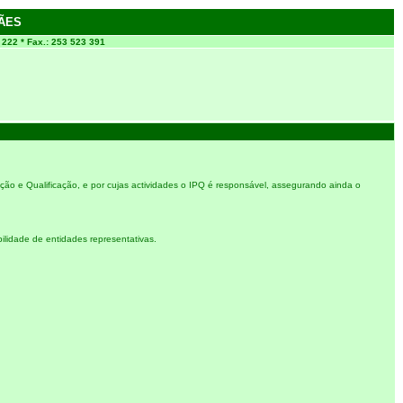
ÃES
0 222 * Fax.: 253 523 391
ção e Qualificação, e por cujas actividades o IPQ é responsável, assegurando ainda o
lidade de entidades representativas.