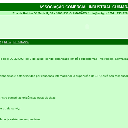
ASSOCIAÇÃO COMERCIAL INDUSTRIAL GUIMAR
Rua da Rainha Dª Maria II, 58 - 4800-333 GUIMARÃES *
info@acig.pt
* Tel.: 253 42
s
|
CFIG
|
EP CISAVE
do pelo DL 234/93, de 2 de Julho, sendo organizado em três subsistemas - Metrologia, Normaliza
hecidos e estabelecidos por consenso internacional; a supervisão do SPQ está sob responsabi
stre cumprir as exigências estabelecidas.
o ou de serviço.
ade já existentes ou previstos.