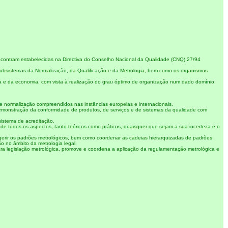
encontram estabelecidas na Directiva do Conselho Nacional da Qualidade (CNQ) 27/94
ubsistemas da Normalização, da Qualificação e da Metrologia, bem como os organismos
ca e da economia, com vista à realização do grau óptimo de organização num dado domínio.
de normalização compreendidos nas instâncias europeias e internacionais.
emonstração da conformidade de produtos, de serviços e de sistemas da qualidade com
istema de acreditação.
 todos os aspectos, tanto teóricos como práticos, quaisquer que sejam a sua incerteza e o
 gerir os padrões metrológicos, bem como coordenar as cadeias hierarquizadas de padrões
ão no âmbito da metrologia legal.
repara legislação metrológica, promove e coordena a aplicação da regulamentação metrológica e