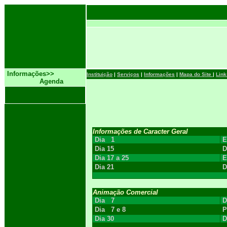
Informações>>
Instituição
|
Serviços
|
Informações
|
Mapa do Site
|
Link
Agenda
Informações de Caracter Geral
Dia 1
E
Dia 15
D
Dia 17 a 25
E
Dia 21
D
Animação Comercial
Dia 7
D
Dia 7 e 8
P
Dia 30
D