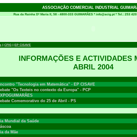
ASSOCIAÇÃO COMERCIAL INDUSTRIAL GUIMAR
Rua da Rainha Dª Maria II, 58 - 4800-333 GUIMARÃES *
info@acig.pt
* Tel.: 253 42
s
|
CFIG
|
EP CISAVE
INFORMAÇÕES E ACTIVIDADES 
ABRIL 2004
ncontro "Tecnologia em Matemática" - EP CISAVE
ebate "Os Texteis no contexto da Europa" - PCP
XPOGUIMARÃES
ebate Comemorativo do 25 de Abril - PS
ia Mundial da Saúde
áscoa
ia da Mãe